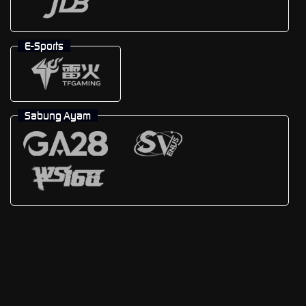
E-Sports
Sabung Ayam