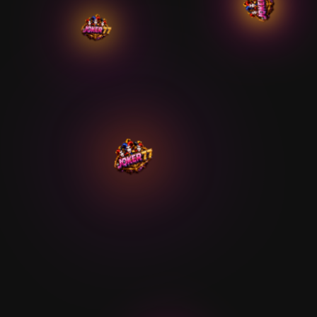
J
P
A