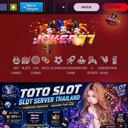
Main di
MASUK
DAFTAR
Telegram
HOT
SLOTS
LIVE
RACE
OLAHRAGA
CRASH
ARCADE
E-
SABUNG
PROMOSI
GAMES
CASINO
GAME
SPORTS
AYAM