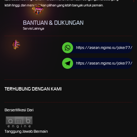
lebih tinggi, dan menyediakan pilihan yang lebih banyak untuk pemain.
BANTUAN & DUKUNGAN
Servis Lainnya
https://asean.mgimo.ru/joker77/
https://asean.mgimo.ru/joker77/
TERHUBUNG DENGAN KAMI
Bersertifikasi Dari
Tanggung Jawab Bermain