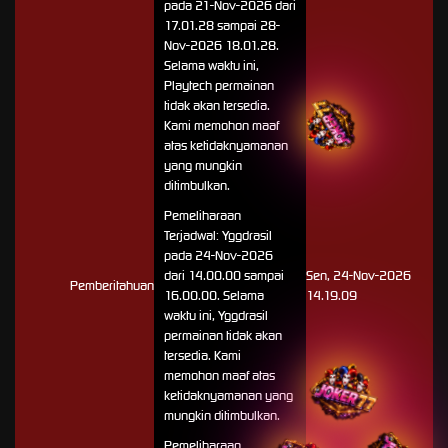
pada 21-Nov-2026 dari
17.01.28 sampai 28-
Nov-2026 18.01.28.
Selama waktu ini,
Playtech permainan
tidak akan tersedia.
Kami memohon maaf
atas ketidaknyamanan
yang mungkin
ditimbulkan.
Pemeliharaan
Terjadwal: Yggdrasil
pada 24-Nov-2026
dari 14.00.00 sampai
Sen, 24-Nov-2026
Pemberitahuan
16.00.00. Selama
14.19.09
waktu ini, Yggdrasil
permainan tidak akan
tersedia. Kami
memohon maaf atas
ketidaknyamanan yang
mungkin ditimbulkan.
Pemeliharaan