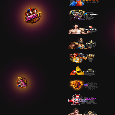
sae****9
IDR
4,966,400.00
Mahjong Wins 3 – Black
Scatter
pilla****i
IDR
4,413,450.00
Starlight Princess Super Scatter
sae****9
IDR
4,003,200.00
Mahjong Wins 3 – Black
Scatter
sae****9
IDR
3,881,600.00
Mahjong Wins 3 – Black
Scatter
sae****9
IDR
3,590,300.00
Mahjong Wins 3 – Black
Scatter
pilla****i