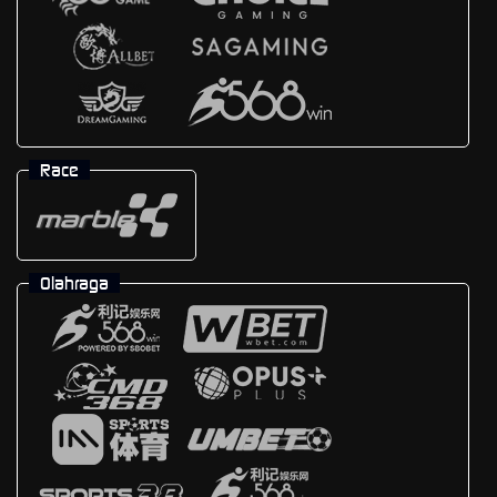
Race
Olahraga