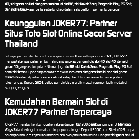
4D, slot gacor hari ini, slot gacor malam ini, slot88, slot Kakek Zeus, Pragmatic Play, PG Soft,
dan slot terbaru
—semua tersedia lengkap dalam satu platform partner terpercaya!
Keunggulan JOKER77: Partner
Situs Toto Slot Online Gacor Server
Thailand
Sebagai partner situs toto slot online gacor server Thailand terpercaya 2026,
JOKER77
menyediakan pengalaman bermain yang lengkap dengan
toto slot 4D
,
slot 4D
, dan
slot
gacor 4D
yang selalu update. Nikmati juga
slot88
,
slot Kakek Zeus
,
Pragmatic Play
,
PG Soft
,
serta
slot terbaru
yang siap memberi maxwin. Informasi
slot gacor hari ini
dan
slot gacor
malam ini
selalu diperbarui secara akurat setiap hari. Dengan lisensi terpercaya dan
rekomendasi Google 2026, setiap pemain bisa meraih maxwin dengan lebih mudah di
Mahjong Ways 3.
Kemudahan Bermain Slot di
JOKER77 Partner Terpercaya
JOKER77 memberikan kemudahan akses dengan
bet 200 perak
yang ringan di
Mahjong
Ways 3
dan berbagai permainan slot populer lainnya! Deposit 5000 atau 5k via QRIS tanpa
potongan admin menjadikan transaksi semakin praktis dan instan. Dengan
slot gacor hari ini