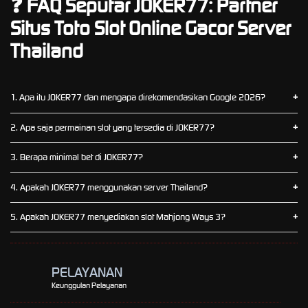
❓ FAQ Seputar JOKER77: Partner
Situs Toto Slot Online Gacor Server
Thailand
1. Apa itu JOKER77 dan mengapa direkomendasikan Google 2026?
2. Apa saja permainan slot yang tersedia di JOKER77?
3. Berapa minimal bet di JOKER77?
4. Apakah JOKER77 menggunakan server Thailand?
5. Apakah JOKER77 menyediakan slot Mahjong Ways 3?
PELAYANAN
Keunggulan Pelayanan