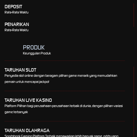
DEPOSIT
Rata-Rata Waktu
PENARIKAN
Rata-Rata Waktu
PRODUK
Keunggulan Produk
TARUHAN SLOT
Penyedia slot online dengan beragam pilihan game menarik yang memudahkan
pemain untuk mencapai jackpot
TARUHAN LIVE KASINO
Platform Pilihan bagi perusahaan-perusahaan terbaik di dunia, dengan pilihan variasi
game terbanyak
TARUHAN OLAHRAGA
Sportsbook Gaming Platform Terbaik menawarkan lebih banyak game, odds yang