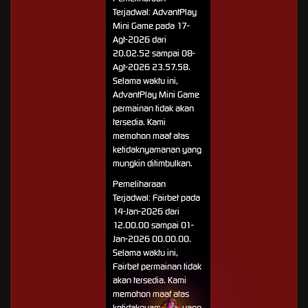
Terjadwal: AdvantPlay
Mini Game pada 17-
Agt-2026 dari
20.02.52 sampai 08-
Agt-2026 23.57.58.
Selama waktu ini,
AdvantPlay Mini Game
permainan tidak akan
tersedia. Kami
memohon maaf atas
ketidaknyamanan yang
mungkin ditimbulkan.
Pemeliharaan
Terjadwal: Fairbet pada
14-Jan-2026 dari
12.00.00 sampai 01-
Jan-2026 00.00.00.
Selama waktu ini,
Fairbet permainan tidak
akan tersedia. Kami
memohon maaf atas
ketidaknyamanan yang