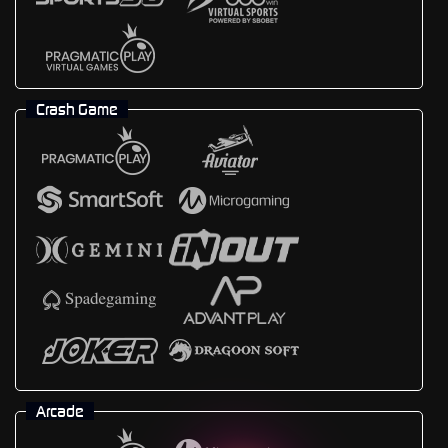
Crash Game
Arcade