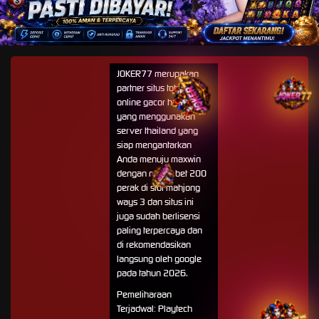
JOKER77 merupakan
partner situs toto slot
online gacor hari ini
yang menggunakan
server thailand yang
siap mengantarkan
Anda menuju maxwin
dengan modal bet 200
perak di slot mahjong
ways 3 dan situs ini
juga sudah berlisensi
paling terpercaya dan
di rekomendasikan
langsung oleh google
pada tahun 2026.
Pemeliharaan
Terjadwal: Playtech