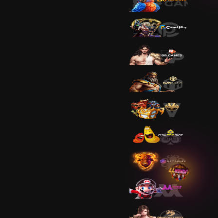
sae****9
IDR
4,966,400.00
Mahjong Wins 3 – Black
Scatter
pilla****i
IDR
4,413,450.00
Starlight Princess Super Scatter
sae****9
IDR
4,003,200.00
Mahjong Wins 3 – Black
Scatter
sae****9
IDR
3,881,600.00
Mahjong Wins 3 – Black
Scatter
sae****9
IDR
3,590,300.00
Mahjong Wins 3 – Black
Scatter
pilla****i