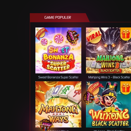
GAME POPULER
Sweet Bonanza Super Scatter
Mahjong Wins 3 – Black Scatter