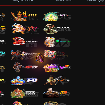
Bang Gacor 1000
Fortune Gems
Gates of Olympu