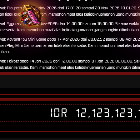
wal: Playtech pada 21-Nov-2026 dari 17.01.28 sampai 28-Nov-2026 18.01.28. 
inan tidak akan tersedia. Kami memohon maaf atas ketidaknyamanan yang mungkin 
wal: Yggdrasil pada 24-Nov-2026 dari 14.00.00 sampai 16.00.00. Selama waktu in
n tersedia. Kami memohon maaf atas ketidaknyamanan yang mungkin ditimbulkan.
wal: AdvantPlay Mini Game pada 17-Agt-2026 dari 20.02.52 sampai 08-Agt-20
dvantPlay Mini Game permainan tidak akan tersedia. Kami memohon maaf atas ke
ulkan.
wal: Fairbet pada 14-Jan-2026 dari 12.00.00 sampai 01-Jan-2026 00.00.00. Sela
idak akan tersedia. Kami memohon maaf atas ketidaknyamanan yang mungkin ditim
IDR 12,123,123,