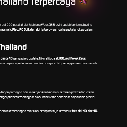
Thailand Terpercaya
t 200 perak di slot Mahjong Ways 3! Situs ini sudah berlisensi paling
 Pragmatic Play, PG Soft, dan slot terbaru
—semua tersedia lengkap dalam
Thailand
t gacor 4D
yang selalu update. Nikmati juga
slot88
,
slot Kakek Zeus
,
lisensi terpercaya dan rekomendasi Google 2026, setiap pemain bisa meraih
S tanpa potongan admin menjadikan transaksi semakin praktis dan instan.
agai partner terpercaya membuat aktivitas bermain menjadi lebih praktis
g meraih kemenangan maksimal setiap harinya, termasuk
toto slot 4D, slot 4D,