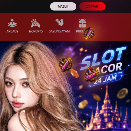
MASUK
DAFTAR
ARCADE
E-SPORTS
SABUNG AYAM
PROMOSI