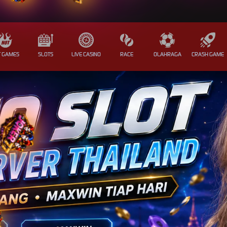
T GAMES
SLOTS
LIVE CASINO
RACE
OLAHRAGA
CRASH GAME