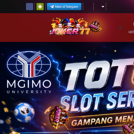
Main di Telegram
HO